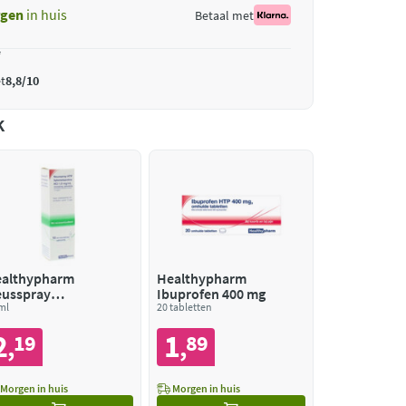
gen
in huis
Betaal met
*
t
8,8/10
k
althypharm
Healthypharm
usspray
Ibuprofen 400 mg
lometazoline 1
ml
20 tabletten
g/ml
2
1
19
89
,
,
Morgen in huis
Morgen in huis