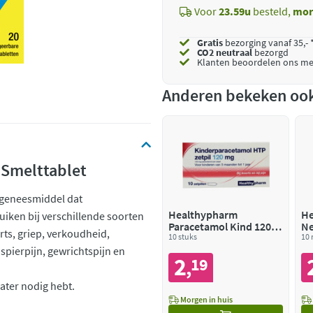
Voor
23.59u
besteld,
mor
Gratis
bezorging vanaf 35,- 
CO2 neutraal
bezorgd
Klanten beoordelen ons me
Anderen bekeken oo
 Smelttablet
 geneesmiddel dat
Healthypharm
He
ruiken bij verschillende soorten
Paracetamol Kind 120
Ne
rts, griep, verkoudheid,
mg
10 stuks
Xy
10 
m
spierpijn, gewrichtspijn en
2
19
,
ater nodig hebt.
Morgen in huis