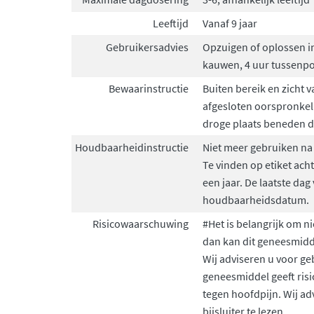
Leeftijd
Vanaf 9 jaar
Gebruikersadvies
Opzuigen of oplossen in 
kauwen, 4 uur tussen
Bewaarinstructie
Buiten bereik en zicht 
afgesloten oorspronkel
droge plaats beneden de
Houdbaarheidinstructie
Niet meer gebruiken na
Te vinden op etiket ach
een jaar. De laatste dag
houdbaarheidsdatum.
Risicowaarschuwing
#Het is belangrijk om ni
dan kan dit geneesmidde
Wij adviseren u voor geb
geneesmiddel geeft risi
tegen hoofdpijn. Wij ad
bijsluiter te lezen.