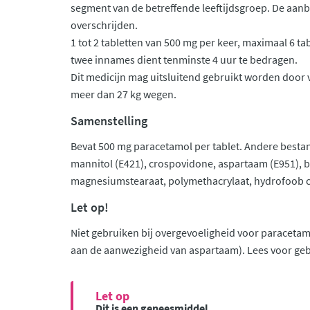
segment van de betreffende leeftijdsgroep. De aanb
overschrijden.
1 tot 2 tabletten van 500 mg per keer, maximaal 6 tab
twee innames dient tenminste 4 uur te bedragen.
Dit medicijn mag uitsluitend gebruikt worden door
meer dan 27 kg wegen.
Samenstelling
Bevat 500 mg paracetamol per tablet. Andere bestan
mannitol (E421), crospovidone, aspartaam (E951),
magnesiumstearaat, polymethacrylaat, hydrofoob co
Let op!
Niet gebruiken bij overgevoeligheid voor paracetamo
aan de aanwezigheid van aspartaam). Lees voor gebru
Let op
Dit is een geneesmiddel