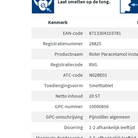
Laat smelten op de tong.
Kenmerk
EAN-code
8713304103781
Registratienummer
28825
Productnaam
Roter Paracetamol inst
Registratiecode
RVG
ATC-code
N02BE01
Toediengingsvorm
Smelttablet
Netto inhoud
20 ST
GPC-nummer
10000856
GPC-omschrijving
Pijnstiller algemeen
Dosering
1-2 afhankelijk leeftijd
Maximale dagdosering
3-6, afhankelijk leeftijd