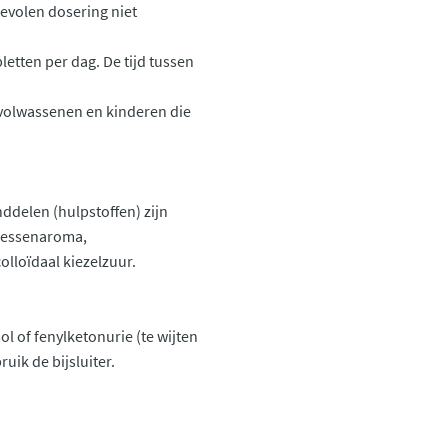
evolen dosering niet
letten per dag. De tijd tussen
 volwassenen en kinderen die
ddelen (hulpstoffen) zijn
 bessenaroma,
lloïdaal kiezelzuur.
l of fenylketonurie (te wijten
ik de bijsluiter.