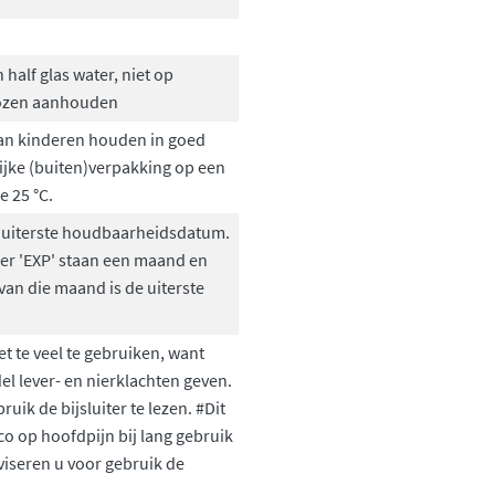
half glas water, niet op
pozen aanhouden
van kinderen houden in goed
ijke (buiten)verpakking op een
 25 °C.
 uiterste houdbaarheidsdatum.
ter 'EXP' staan een maand en
 van die maand is de uiterste
et te veel te gebruiken, want
l lever- en nierklachten geven.
ruik de bijsluiter te lezen. #Dit
co op hoofdpijn bij lang gebruik
viseren u voor gebruik de