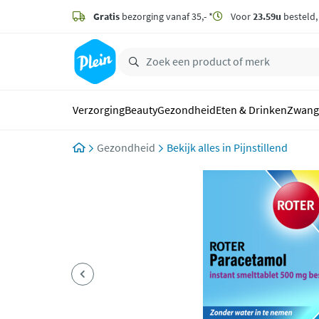
naar
hoofdinhoud
Gratis
bezorging vanaf 35,- *
Voor
23.59u
besteld
zoeken
Verzorging
Beauty
Gezondheid
Eten & Drinken
Zwang
Gezondheid
Pijnstillend