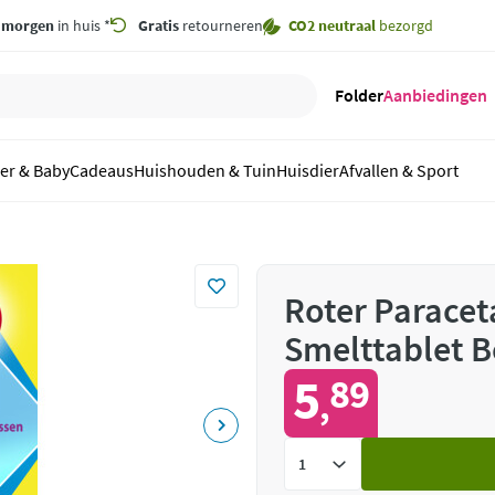
,
morgen
in huis *
Gratis
retourneren
CO2 neutraal
bezorgd
Folder
Aanbiedingen
er & Baby
Cadeaus
Huishouden & Tuin
Huisdier
Afvallen & Sport
Roter Parace
Smelttablet B
5
89
,
Voeg
toe