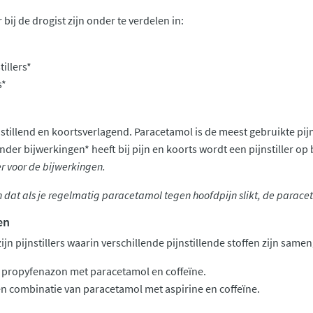
r bij de drogist zijn onder te verdelen in:
illers*
s*
tillend en koortsverlagend. Paracetamol is de meest gebruikte pijns
er bijwerkingen* heeft bij pijn en koorts wordt een pijnstiller op
r voor de bijwerkingen.
 dat als je regelmatig paracetamol tegen hoofdpijn slikt, de parace
en
jn pijnstillers waarin verschillende pijnstillende stoffen zijn sam
 propyfenazon met paracetamol en coffeïne.
en combinatie van paracetamol met aspirine en coffeïne.