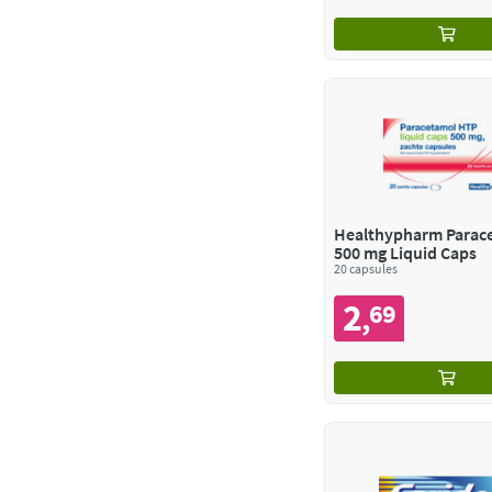
Healthypharm Parac
500 mg Liquid Caps
20 capsules
2
69
,