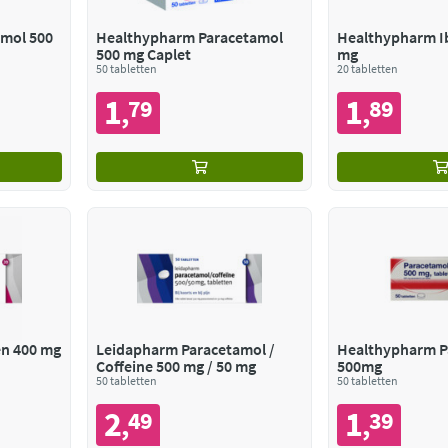
mol 500
Healthypharm Paracetamol
Healthypharm I
500 mg Caplet
mg
50 tabletten
20 tabletten
1
1
79
89
,
,
n 400 mg
Leidapharm Paracetamol /
Healthypharm P
Coffeine 500 mg / 50 mg
500mg
50 tabletten
50 tabletten
2
1
49
39
,
,