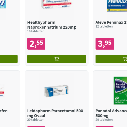
Healthypharm
Aleve Feminax 2
Naproxennatrium 220mg
12 tabletten
10 tabletten
2
3
55
95
,
,
ofen
Leidapharm Paracetamol 500
Panadol Advanc
mg Ovaal
500mg
20 tabletten
20 tabletten