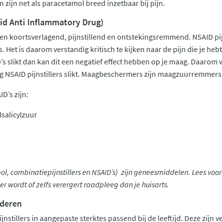
zijn net als paracetamol breed inzetbaar bij pijn.
id Anti Inflammatory Drug)
ken koortsverlagend, pijnstillend en ontstekingsremmend. NSAID pi
. Het is daarom verstandig kritisch te kijken naar de pijn die je hebt
D’s slikt dan kan dit een negatief effect hebben op je maag. Daa
ig NSAID pijnstillers slikt. Maagbeschermers zijn maagzuurremmers d
D’s zijn:
lsalicylzuur
mol, combinatiepijnstillers en NSAID’s) zijn geneesmiddelen. Lees voorg
der wordt of zelfs verergert raadpleeg dan je huisarts.
nderen
ijnstillers in aangepaste sterktes passend bij de leeftijd. Deze zijn 