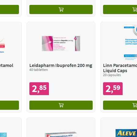
etamol
Leidapharm Ibuprofen 200 mg
Linn Paracetamo
40 tabletten
Liquid Caps
20 capsules
2
2
85
59
,
,