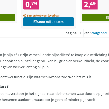
0
2
79
49
,
,
Binnenkort weer leverbaar
Stuur mij updates
pagina
van 5
Volgende
van je pijn af. Er zijn verschillende pijnstillers* te koop die verlich
 kunt ook een pijnstiller gebruiken bij griep en verkoudheid, de koor
 geven wel verlichting bij pijn.
heeft wel functie. Pijn waarschuwt ons zodra er iets mis is.
lers?
inneemt, verstoor je het signaal naar de hersenen waardoor de pijnpri
 de hersenen aankomt, waardoor je geen of minder pijn voelt.