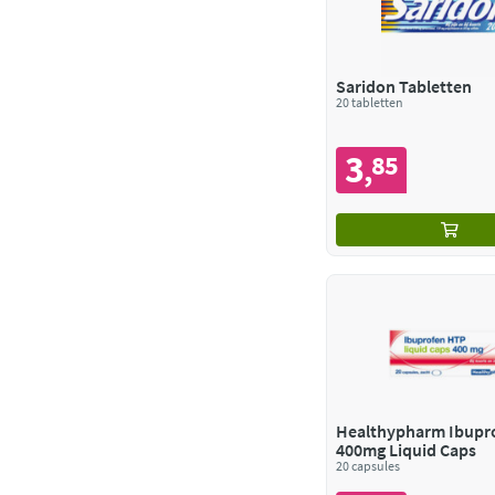
Saridon Tabletten
20 tabletten
3
85
,
Healthypharm Ibupr
400mg Liquid Caps
20 capsules