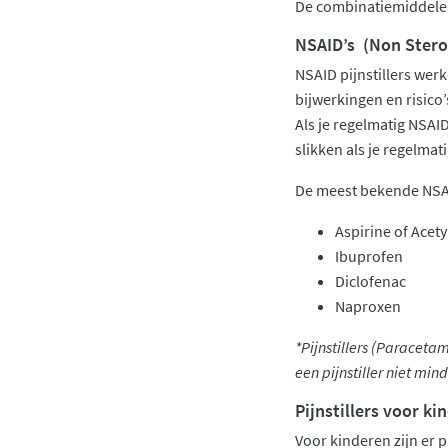
De combinatiemiddelen 
NSAID’s (Non Stero
NSAID pijnstillers wer
bijwerkingen en risico’s
Als je regelmatig NSAI
slikken als je regelmat
De meest bekende NSAI
Aspirine of Acety
Ibuprofen
Diclofenac
Naproxen
*Pijnstillers (Paraceta
een pijnstiller niet min
Pijnstillers voor ki
Voor kinderen zijn er p