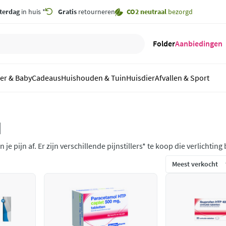
terdag
in huis *
Gratis
retourneren
CO2 neutraal
bezorgd
Folder
Aanbiedingen
er & Baby
Cadeaus
Huishouden & Tuin
Huisdier
Afvallen & Sport
d
van je pijn af. Er zijn verschillende pijnstillers* te koop die verlicht
jn, spierpijn. Je kunt ook een pijnstiller gebruiken bij griep en ve
oorzaak van de pijn niet op maar geven wel verlichting bij pijn.