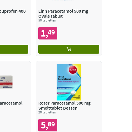
buprofen 400
Linn Paracetamol 500 mg
Ovale tablet
50 tabletten
1
49
,
aracetamol
Roter Paracetamol 500 mg
Smelttablet Bessen
20 tabletten
5
89
,