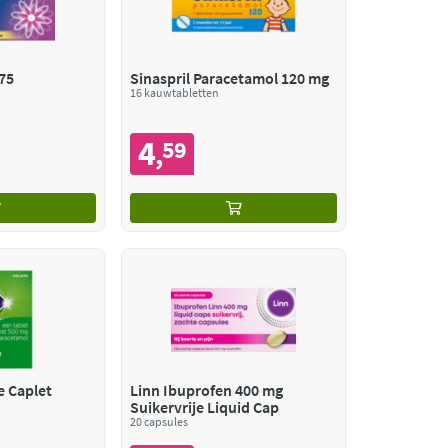
75
Sinaspril Paracetamol 120 mg
16 kauwtabletten
4
59
,
e Caplet
Linn Ibuprofen 400 mg
Suikervrije Liquid Cap
20 capsules