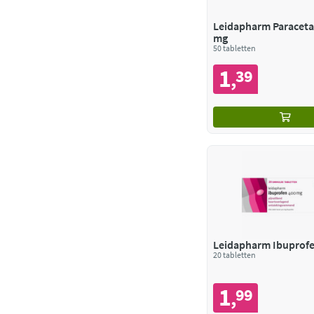
Leidapharm Paraceta
mg
50 tabletten
1
39
,
Leidapharm Ibuprofe
20 tabletten
1
99
,