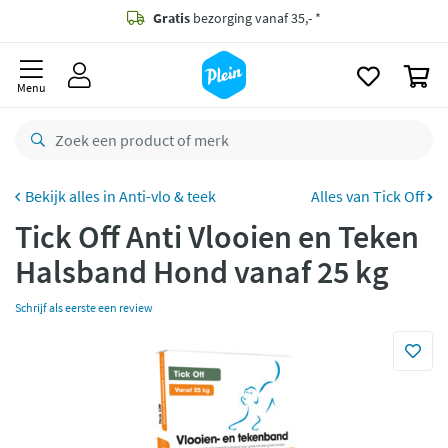
naar
oofdinhoud
Gratis
bezorging vanaf 35,- *
zoeken
0
Voor
23.59u
besteld,
morgen
in huis *
Menu
Gratis
retourneren
8,8/10
Goed
CO2 neutraal
bezorgd
Anti-vlo & teek
Alles van Tick Off
Tick Off Anti Vlooien en Teken
Betaal met Klarna
Halsband Hond vanaf 25 kg
Schrijf als eerste een review