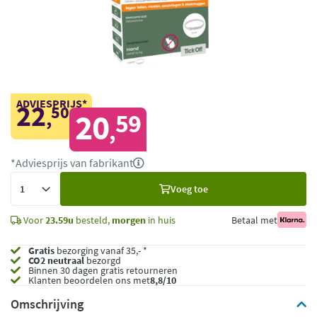
ADVIESPRIJS*
22
50
,
20
59
,
*Adviesprijs van fabrikant
Voeg
Voeg toe
toe
Voor
23.59u
besteld,
morgen
in huis
Betaal met
Gratis
bezorging vanaf 35,- *
CO2 neutraal
bezorgd
Binnen 30 dagen gratis retourneren
Klanten beoordelen ons met
8,8/10
Omschrijving