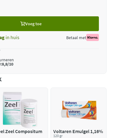
Voeg toe
ag
in huis
Betaal met
*
ourneren
t
8,8/10
k
el Zeel Compositum
Voltaren Emulgel 1,16%
120 gr