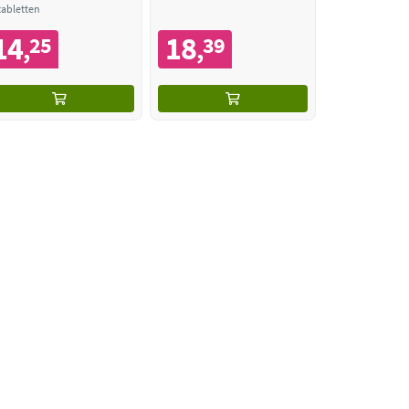
tabletten
14
18
25
39
,
,