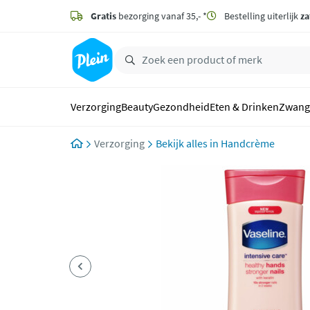
naar
hoofdinhoud
Gratis
bezorging vanaf 35,- *
Bestelling uiterlijk
za
zoeken
Verzorging
Beauty
Gezondheid
Eten & Drinken
Zwang
Verzorging
Handcrème