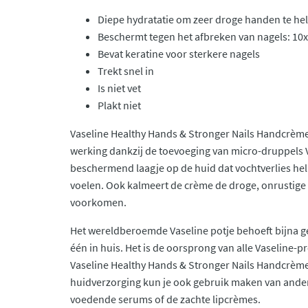
Diepe hydratatie om zeer droge handen te hel
Beschermt tegen het afbreken van nagels: 10x
Bevat keratine voor sterkere nagels
Trekt snel in
Is niet vet
Plakt niet
Vaseline Healthy Hands & Stronger Nails Handcrème
werking dankzij de toevoeging van micro-druppels V
beschermend laagje op de huid dat vochtverlies he
voelen. Ook kalmeert de crème de droge, onrustige 
voorkomen.
Het wereldberoemde Vaseline potje behoeft bijna ge
één in huis. Het is de oorsprong van alle Vaseline
Vaseline Healthy Hands & Stronger Nails Handcrème
huidverzorging kun je ook gebruik maken van ande
voedende serums of de zachte lipcrèmes.