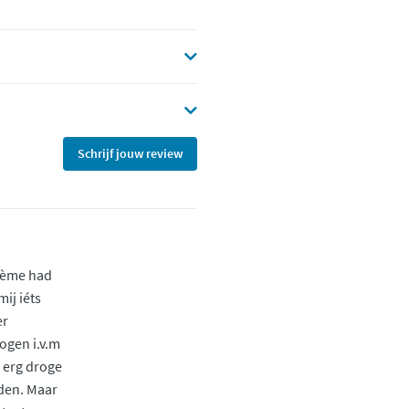
Schrijf jouw review
rème had
mij iéts
er
gen i.v.m
 erg droge
den. Maar