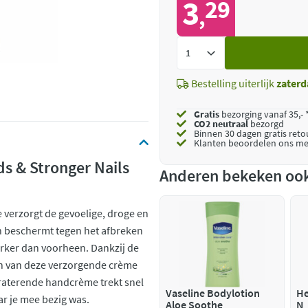
3
29
,
Voeg
toe
Bestelling uiterlijk
zaterd
Gratis
bezorging vanaf 35,- 
CO2 neutraal
bezorgd
Binnen 30 dagen gratis ret
Klanten beoordelen ons me
s & Stronger Nails
Anderen bekeken oo
 verzorgt de gevoelige, droge en
en beschermt tegen het afbreken
erker dan voorheen. Dankzij de
n van deze verzorgende crème
draterende handcrème trekt snel
Vaseline Bodylotion
He
aar je mee bezig was.
Aloe Soothe
N