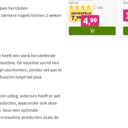
400 ml
50 
pen herstellen
34
ADVIESPRIJS
 sterkere nagels binnen 2 weken
7
,
99
4
99
,
 heeft een sterk herstellende
aseline. De Vaseline vormt een
lpt voorkomen, zonder vet aan te
huid en helpt het jeuk
en uitleg. Iedereen heeft er wel
-producten, waaronder ook deze
. Voor een optimale
re Vaseline-producten zoals de