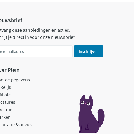
euwsbrief
tvang onze aanbiedingen en acties.
rijf je direct in voor onze nieuwsbrief.
Inschrijven
ver Plein
ontactgegevens
kelijk
filiate
catures
ver ons
erken
spiratie & advies