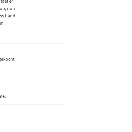
staat er
op; non
sy hand
am.
.
 gekocht
me.