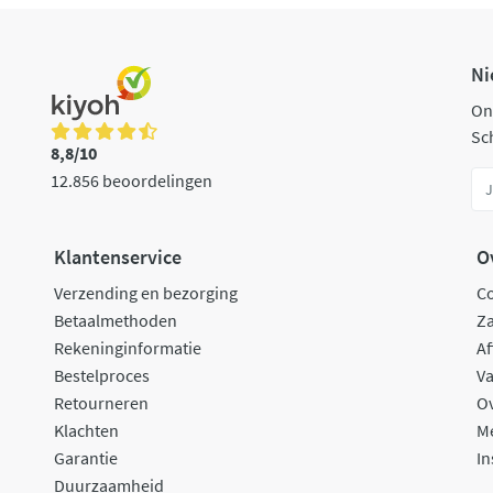
Ni
On
Sch
8,8/10
12.856 beoordelingen
Klantenservice
O
Verzending en bezorging
C
Betaalmethoden
Za
Rekeninginformatie
Af
Bestelproces
Va
Retourneren
O
Klachten
M
Garantie
In
Duurzaamheid