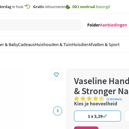
terdag
in huis *
Gratis
retourneren
CO2 neutraal
bezorgd
Folder
Aanbiedingen
er & Baby
Cadeaus
Huishouden & Tuin
Huisdier
Afvallen & Sport
Vaseline Han
& Stronger Na
(2 reviews)
Kies je hoeveelheid
1 x 3,29