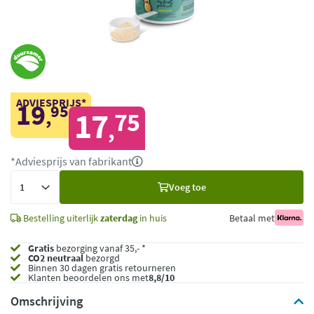
ADVIESPRIJS*
19
95
,
17
75
,
*Adviesprijs van fabrikant
Voeg
Voeg toe
toe
Bestelling uiterlijk
zaterdag
in huis
Betaal met
Gratis
bezorging vanaf 35,- *
CO2 neutraal
bezorgd
Binnen 30 dagen gratis retourneren
Klanten beoordelen ons met
8,8/10
Omschrijving