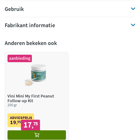
Gebruik
Fabrikant informatie
Anderen bekeken ook
aanbieding
Vini Mini My First Peanut
Follow-up Kit
200 gr
ADVIESPRIJS
19
95
17
,
75
,