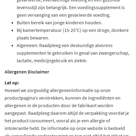
levensstijl zijn belangrijk. Een voedingssupplement is
geen vervanging van een gevarieerde voeding.
Buiten bereik van jonge kinderen houden.
Bij kamertemperatuur (15-25°C) op een droge, donkere
plaats bewaren.
Algemeen: Raadpleeg een deskundige alvorens
supplementen te gebruiken in geval van zwangerschap,
lactatie, medicijngebruik en ziekte.
Allergenen Disclaimer
Let op:
Hoewel we zorgvuldig allergeneninformatie op onze
productpagina’s verstrekken, kunnen de ingrediënten en
allergenen in de producten door de fabrikant worden
aangepast. Raadpleeg daarom altijd de verpakking voordat je
het product consumeert, vooral als je een allergie of
intolerantie hebt. De informatie op onze website is bedoeld
als aanvullende ondersteuning en kan niet altijd het etiket op