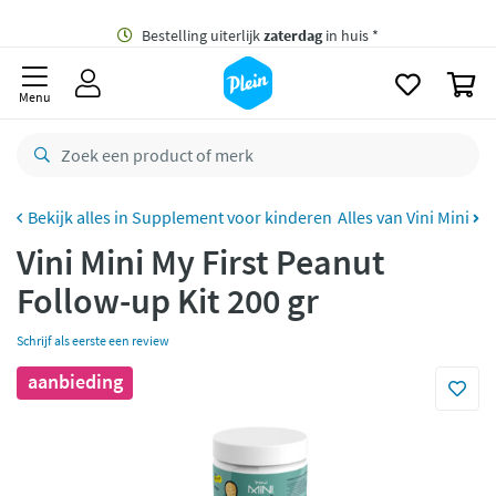
naar
oofdinhoud
Gratis
bezorging vanaf 35,- *
zoeken
0
Bestelling uiterlijk
zaterdag
in huis *
Menu
Gratis
retourneren
8,8/10
Goed
CO2 neutraal
bezorgd
Supplement voor kinderen
Alles van Vini Mini
Vini Mini My First Peanut
Betaal met Klarna
Follow-up Kit 200 gr
Schrijf als eerste een review
aanbieding