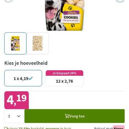
Kies je hoeveelheid
Je bespaart 34%
1 x 4,19
12 x 2,76
4
19
,
Voeg
Voeg toe
toe
Voor
23.59u
besteld,
morgen
in huis
Betaal met