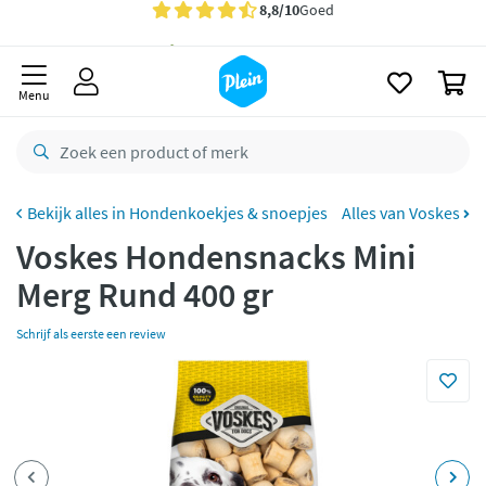
naar
Gratis
bezorging vanaf 35,- *
oofdinhoud
zoeken
Bestelling uiterlijk
zaterdag
in huis *
0
Menu
Gratis
retourneren
8,8/10
Goed
CO2 neutraal
bezorgd
Hondenkoekjes & snoepjes
Alles van Voskes
Betaal met Klarna
Voskes Hondensnacks Mini
Merg Rund 400 gr
Schrijf als eerste een review