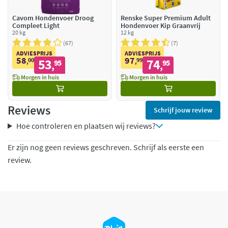
Cavom Hondenvoer Droog
Renske Super Premium Adult
Compleet Light
Hondenvoer Kip Graanvrij
20 kg
12 kg
67
7
ADVIESPRIJS
ADVIESPRIJS
58
97
00
53
99
74
,
95
,
95
,
,
Morgen in huis
Morgen in huis
Reviews
Schrijf jouw review
Hoe controleren en plaatsen wij reviews?
Er zijn nog geen reviews geschreven. Schrijf als eerste een
review.