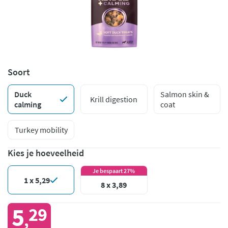
Soort
Duck
Salmon skin &
Krill digestion
calming
coat
Turkey mobility
Kies je hoeveelheid
Je bespaart 27%
1 x 5,29
8 x 3,89
5
29
,