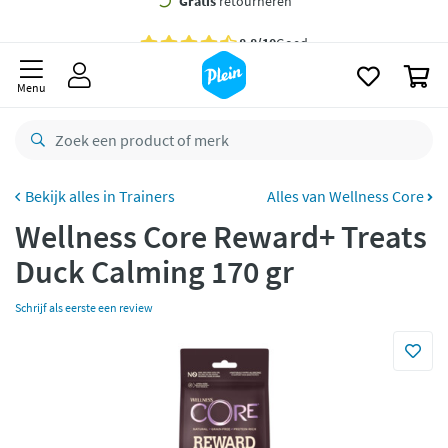
naar
oofdinhoud
Gratis
bezorging vanaf 35,- *
zoeken
0
Bestelling uiterlijk
zaterdag
in huis *
Menu
Gratis
retourneren
8,8/10
Goed
CO2 neutraal
bezorgd
Trainers
Alles van Wellness Core
Wellness Core Reward+ Treats
Betaal met Klarna
Duck Calming 170 gr
Schrijf als eerste een review