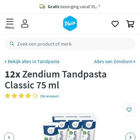
naar
oofdinhoud
Gratis
bezorging vanaf 35,- *
zoeken
0
Voor
23.59u
besteld,
morgen
in huis *
Menu
Gratis
retourneren
8,8/10
Goed
CO2 neutraal
bezorgd
Tandpasta
Alles van Zendium
12x
Zendium Tandpasta
Betaal met Klarna
Classic 75 ml
(56 reviews)