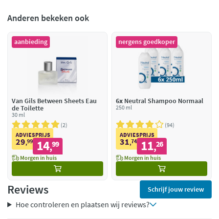
Anderen bekeken ook
aanbieding
nergens goedkoper
Van Gils Between Sheets Eau
6x
Neutral Shampoo Normaal
de Toilette
250 ml
30 ml
2
94
ADVIESPRIJS
ADVIESPRIJS
29
31
99
14
74
11
,
99
,
26
,
,
Morgen in huis
Morgen in huis
Reviews
Schrijf jouw review
Hoe controleren en plaatsen wij reviews?