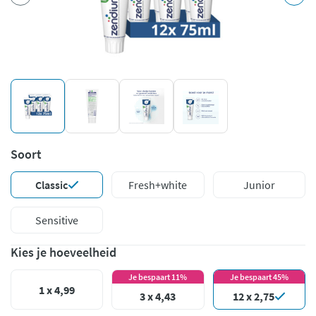
Soort
Classic
Fresh+white
Junior
Sensitive
Kies je hoeveelheid
Je bespaart 11%
Je bespaart 45%
1 x 4,99
3 x 4,43
12 x 2,75