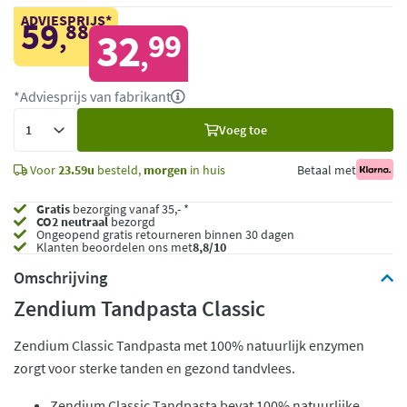
ADVIESPRIJS*
59
88
,
32
99
,
*Adviesprijs van fabrikant
Voeg
Voeg toe
toe
Voor
23.59u
besteld,
morgen
in huis
Betaal met
Gratis
bezorging vanaf 35,- *
CO2 neutraal
bezorgd
Ongeopend
gratis retourneren binnen 30 dagen
Klanten beoordelen ons met
8,8/10
Omschrijving
Zendium Tandpasta Classic
Zendium Classic Tandpasta met 100% natuurlijk enzymen
zorgt voor sterke tanden en gezond tandvlees.
Zendium Classic Tandpasta bevat 100% natuurlijke