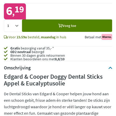
6
19
,
Voeg
Voeg toe
toe
Voor
23.59u
besteld,
maandag
in huis
Betaal met
Gratis
bezorging vanaf 35,- *
CO2 neutraal
bezorgd
Binnen 30 dagen gratis retourneren
Klanten beoordelen ons met
8,8/10
Omschrijving
Edgard & Cooper Doggy Dental Sticks
Appel & Eucalyptusolie
De Dental Sticks van Edgard & Cooper helpen jouw hond aan
een schoon gebit, frisse adem én sterke tanden! De sticks zijn
luchtgedroogd waardoor je hond er véél langer op kauwt voor
meer effect en fun. Gemaakt van gezonde plantaardige