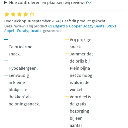
Hoe controleren en plaatsen wij reviews?
Door Dick op 30 september 2024 | Heeft dit product gekocht
Deze review is bij product
8x Edgard & Cooper Doggy Dental Sticks
Appel - Eucalyptusolie
geschreven
Vrij prijzige
Caloriearme
snack.
snack.
Jammer dat
de prijs bij
Hypoallergeen.
Plein bijna
Eenvoudig
net zo hoog
in kleine
is als in de
blokjes te
winkel.
‘hakken’ als
Voordeel is
beloningssnack.
de gratis
bezorging
bij een
aantal