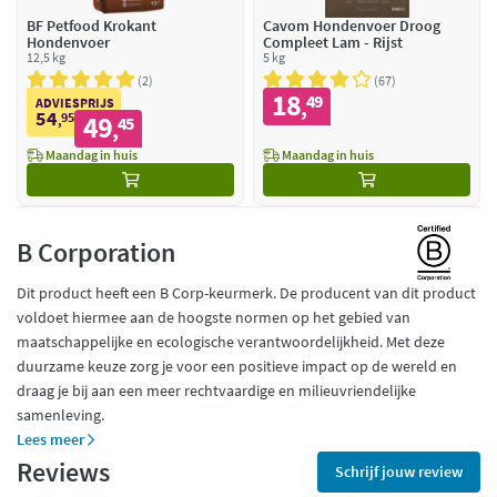
BF Petfood Krokant
Cavom Hondenvoer Droog
Hondenvoer
Compleet Lam - Rijst
12,5 kg
5 kg
2
67
18
49
,
ADVIESPRIJS
54
95
49
,
45
,
Maandag in huis
Maandag in huis
B Corporation
Dit product heeft een B Corp-keurmerk. De producent van dit product
voldoet hiermee aan de hoogste normen op het gebied van
maatschappelijke en ecologische verantwoordelijkheid. Met deze
duurzame keuze zorg je voor een positieve impact op de wereld en
draag je bij aan een meer rechtvaardige en milieuvriendelijke
samenleving.
Lees meer
Reviews
Schrijf jouw review