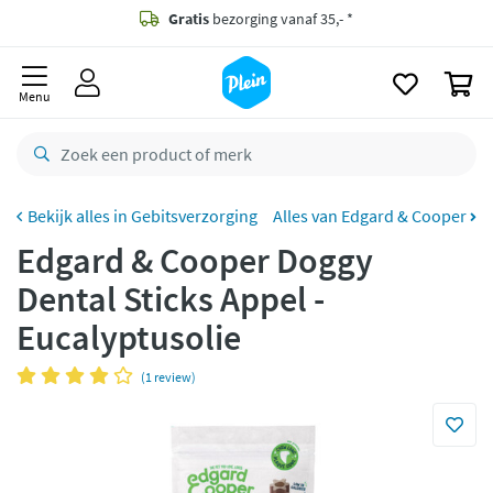
naar
oofdinhoud
Gratis
bezorging vanaf 35,- *
zoeken
0
Voor
23.59u
besteld,
maandag
in huis *
Menu
Gratis
retourneren
8,8/10
Goed
CO2 neutraal
bezorgd
Gebitsverzorging
Alles van Edgard & Cooper
Edgard & Cooper Doggy
Betaal met Klarna
Dental Sticks Appel -
Eucalyptusolie
(1 review)