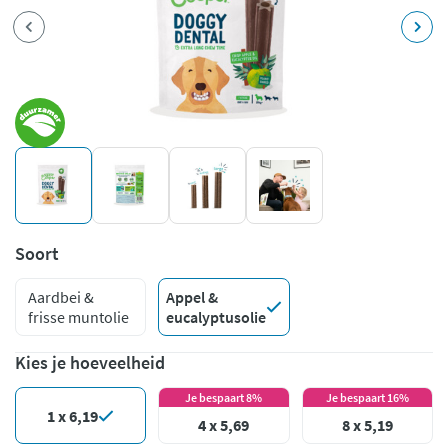
Soort
Aardbei &
Appel &
frisse muntolie
eucalyptusolie
Kies je hoeveelheid
Je bespaart 8%
Je bespaart 16%
1 x 6,19
4 x 5,69
8 x 5,19