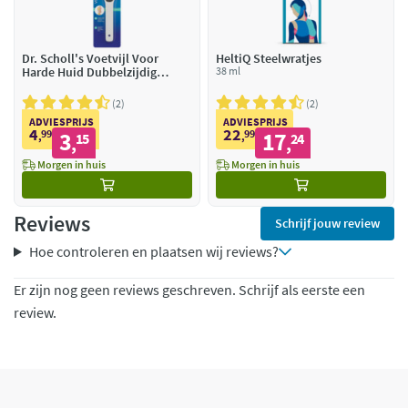
Dr. Scholl's Voetvijl Voor
HeltiQ Steelwratjes
Harde Huid Dubbelzijdig
38 ml
Carbon
2
2
ADVIESPRIJS
ADVIESPRIJS
4
22
99
3
99
17
,
15
,
24
,
,
Morgen in huis
Morgen in huis
Reviews
Schrijf jouw review
Hoe controleren en plaatsen wij reviews?
Er zijn nog geen reviews geschreven. Schrijf als eerste een
review.