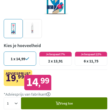
Kies je hoeveelheid
Je bespaart 7%
Je bespaart 22%
1 x 14,99
2 x 13,91
6 x 11,75
ADVIESPRIJS*
19
99
,
14
99
,
*Adviesprijs van fabrikant
Voeg
Voeg toe
toe