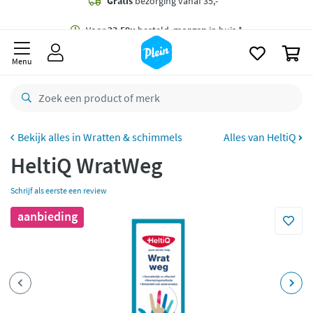
naar
oofdinhoud
Gratis
bezorging vanaf 35,- *
zoeken
0
Voor
23.59u
besteld,
morgen
in huis *
Menu
Gratis
retourneren
8,8/10
Goed
CO2 neutraal
bezorgd
Wratten & schimmels
Alles van HeltiQ
HeltiQ WratWeg
Betaal met Klarna
Schrijf als eerste een review
aanbieding