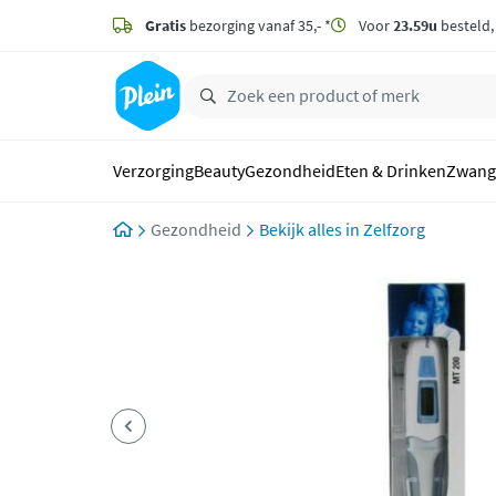
naar
hoofdinhoud
Gratis
bezorging vanaf 35,- *
Voor
23.59u
besteld
zoeken
Verzorging
Beauty
Gezondheid
Eten & Drinken
Zwang
Gezondheid
Zelfzorg