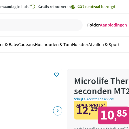
,
maandag
in huis *
Gratis
retourneren
CO2 neutraal
bezorgd
Folder
Aanbiedingen
er & Baby
Cadeaus
Huishouden & Tuin
Huisdier
Afvallen & Sport
Microlife Th
seconden MT
Schrijf als eerste een review
ADVIESPRIJS*
12
29
,
10
85
,