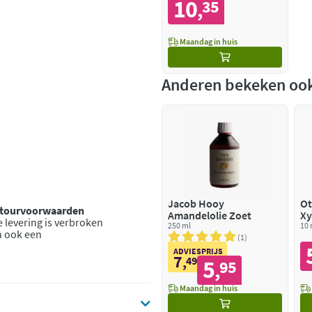
10
35
,
Maandag in huis
Anderen bekeken oo
Jacob Hooy
Ot
retourvoorwaarden
Amandelolie Zoet
Xy
 levering is verbroken
250 ml
Ne
10 
n ook een
1
ADVIESPRIJS
7
,
49
5
95
,
Maandag in huis