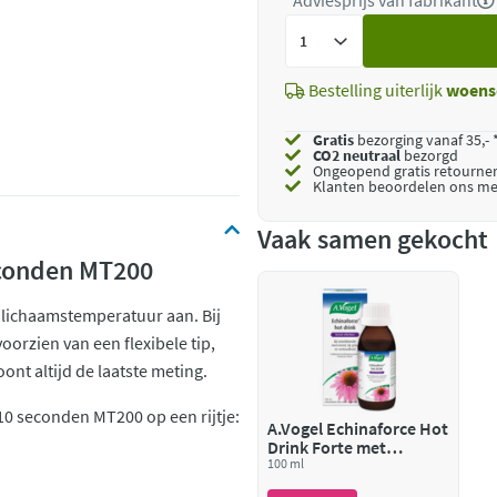
*Adviesprijs van fabrikant
Voeg
toe
Bestelling uiterlijk
woens
Gratis
bezorging vanaf 35,- 
CO2 neutraal
bezorgd
Ongeopend
gratis retourne
Klanten beoordelen ons me
Vaak samen gekocht
econden MT200
 lichaamstemperatuur aan. Bij
oorzien van een flexibele tip,
oont altijd de laatste meting.
0 seconden MT200 op een rijtje:
A.Vogel Echinaforce Hot
Drink Forte met
Vlierbes
100 ml