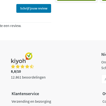
Schrijf jouw review
te een review.
Ni
On
Sch
8,8/10
12.861 beoordelingen
Klantenservice
O
Verzending en bezorging
C