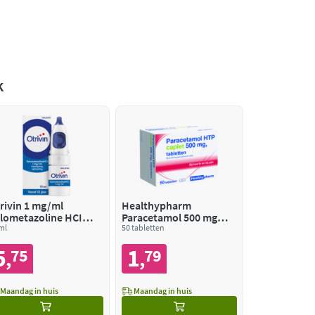
k
rivin 1 mg/ml
Healthypharm
lometazoline HCI
Paracetamol 500 mg
usspray
ml
Caplet
50 tabletten
5
1
75
79
,
,
Maandag in huis
Maandag in huis