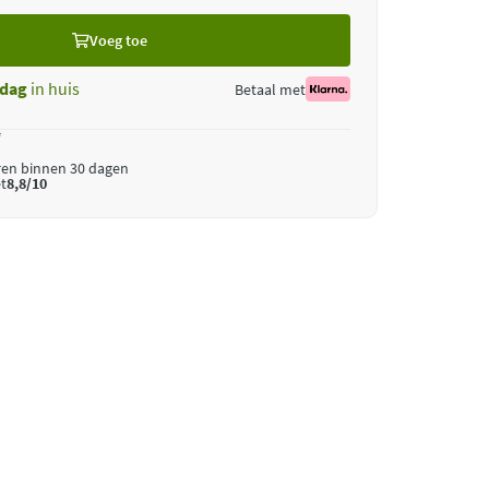
Voeg toe
dag
in huis
Betaal met
*
ren binnen 30 dagen
t
8,8/10