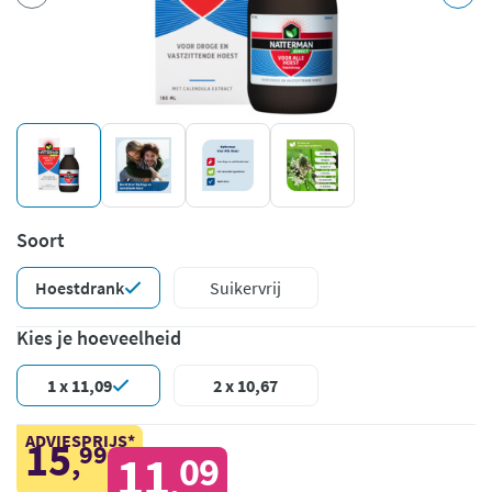
Soort
Hoestdrank
Suikervrij
Kies je hoeveelheid
1 x 11,09
2 x 10,67
ADVIESPRIJS*
15
99
,
11
09
,