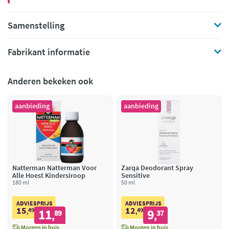
Samenstelling
Fabrikant informatie
Anderen bekeken ook
aanbieding
aanbieding
Natterman Natterman Voor
Zarqa Deodorant Spray
Alle Hoest Kindersiroop
Sensitive
180 ml
50 ml
ADVIESPRIJS
ADVIESPRIJS
15
12
49
11
49
9
,
89
,
37
,
,
Morgen in huis
Morgen in huis