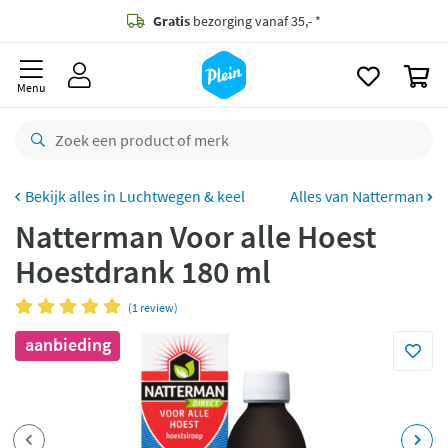
naar
oofdinhoud
Gratis
bezorging vanaf 35,- *
zoeken
0
Voor
23.59u
besteld,
morgen
in huis *
Menu
Gratis
retourneren
8,8/10
Goed
CO2 neutraal
bezorgd
Luchtwegen & keel
Alles van Natterman
Natterman Voor alle Hoest
Betaal met Klarna
Hoestdrank 180 ml
(1 review)
aanbieding