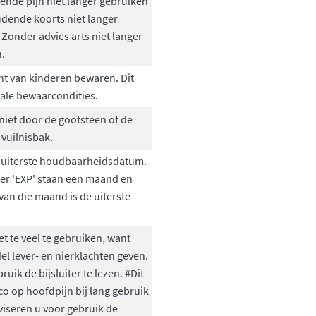
ende pijn niet langer gebruiken
udende koorts niet langer
Zonder advies arts niet langer
.
cht van kinderen bewaren. Dit
iale bewaarcondities.
iet door de gootsteen of de
 vuilnisbak.
 uiterste houdbaarheidsdatum.
ter 'EXP' staan een maand en
 van die maand is de uiterste
et te veel te gebruiken, want
l lever- en nierklachten geven.
ruik de bijsluiter te lezen. #Dit
co op hoofdpijn bij lang gebruik
viseren u voor gebruik de