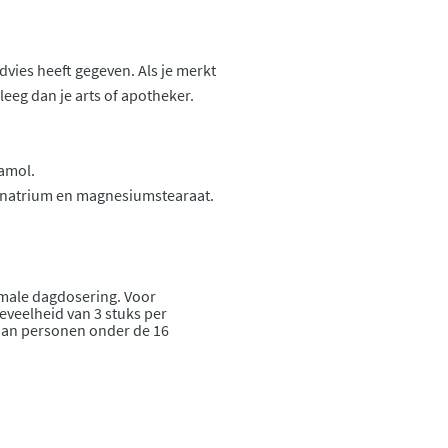
advies heeft gegeven. Als je merkt
pleeg dan je arts of apotheker.
tamol.
e natrium en magnesiumstearaat.
ximale dagdosering. Voor
veelheid van 3 stuks per
aan personen onder de 16