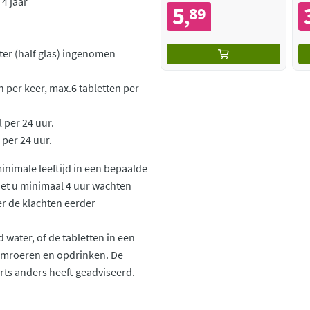
4 jaar
5
89
,
er (half glas) ingenomen
n per keer, max.6 tabletten per
l per 24 uur.
 per 24 uur.
inimale leeftijd in een bepaalde
et u minimaal 4 uur wachten
r de klachten eerder
water, of de tabletten in een
 omroeren en opdrinken. De
rts anders heeft geadviseerd.