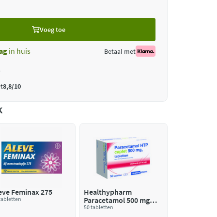
Voeg toe
ag
in huis
Betaal met
*
t
8,8/10
k
eve Feminax 275
Healthypharm
tabletten
Paracetamol 500 mg
Caplet
50 tabletten