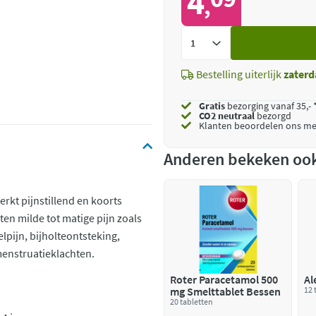
4
,
Voeg
toe
Bestelling uiterlijk
zaterd
Gratis
bezorging vanaf 35,- 
CO2 neutraal
bezorgd
Klanten beoordelen ons me
Anderen bekeken oo
rkt pijnstillend en koorts
ten milde tot matige pijn zoals
lpijn, bijholteontsteking,
menstruatieklachten.
Roter Paracetamol 500
Al
mg Smelttablet Bessen
12 
20 tabletten