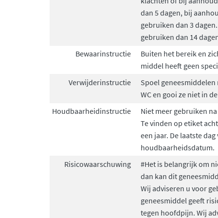
klachten of bij aanhoud
dan 5 dagen, bij aanho
gebruiken dan 3 dagen. 
gebruiken dan 14 dagen
Bewaarinstructie
Buiten het bereik en zi
middel heeft geen spec
Verwijderinstructie
Spoel geneesmiddelen n
WC en gooi ze niet in de
Houdbaarheidinstructie
Niet meer gebruiken na
Te vinden op etiket ach
een jaar. De laatste dag
houdbaarheidsdatum.
Risicowaarschuwing
#Het is belangrijk om ni
dan kan dit geneesmidde
Wij adviseren u voor geb
geneesmiddel geeft risi
tegen hoofdpijn. Wij ad