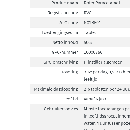
Productnaam
Roter Paracetamol
Registratiecode
RVG
ATC-code
N02BE01
Toediengingsvorm
Tablet
Netto inhoud
50 ST
GPC-nummer
10000856
GPC-omschrijving
Pijnstiller algemeen
Dosering
3-6x per dag 0,5-2 table
leeftijd
Maximale dagdosering
2-6 tabletten per 24 uur,
Leeftijd
Vanaf 6 jaar
Gebruikersadvies
Minste toedieningen pe
in leeftijdsgroep, inn
water, 4 uur tussenpoz