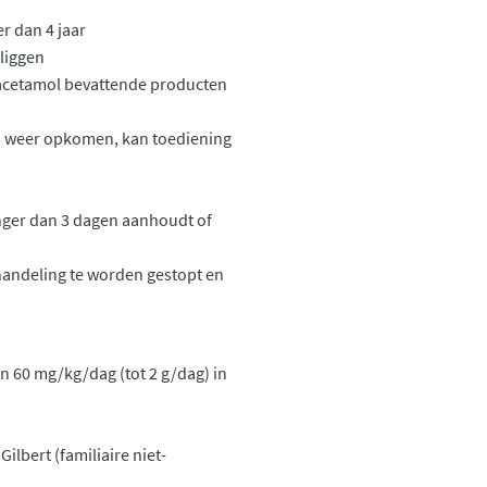
er dan 4 jaar
liggen
racetamol bevattende producten
s weer opkomen, kan toediening
anger dan 3 dagen aanhoudt of
handeling te worden gestopt en
an 60 mg/kg/dag (tot 2 g/dag) in
ilbert (familiaire niet-