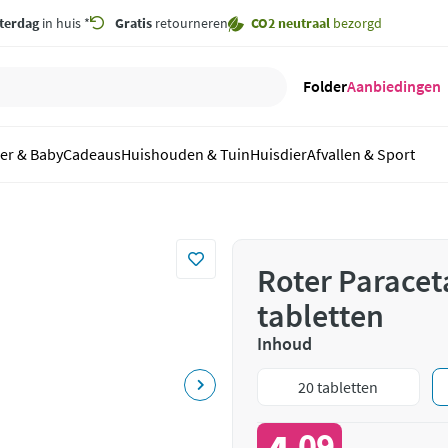
terdag
in huis *
Gratis
retourneren
CO2 neutraal
bezorgd
Folder
Aanbiedingen
er & Baby
Cadeaus
Huishouden & Tuin
Huisdier
Afvallen & Sport
Roter Parace
tabletten
Inhoud
20 tabletten
09