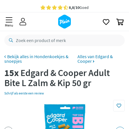
naar
oofdinhoud
Gratis
bezorging vanaf 35,- *
zoeken
0
Bestelling uiterlijk
zaterdag
in huis *
Menu
Gratis
retourneren
8,8/10
Goed
CO2 neutraal
bezorgd
Hondenkoekjes &
Alles van Edgard &
snoepjes
Cooper
Betaal met Klarna
15x
Edgard & Cooper Adult
Bite L Zalm & Kip 50 gr
Schrijf als eerste een review