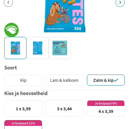
Soort
Kip
Lam & kalkoen
Zalm & kip
Kies je hoeveelheid
Je bespaart 6%
1 x 3,59
3 x 3,44
4 x 3,39
Je bespaart 21%