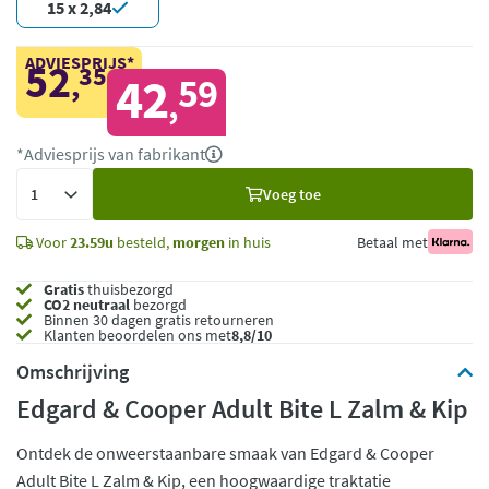
15 x 2,84
ADVIESPRIJS*
52
35
,
42
59
,
*Adviesprijs van fabrikant
Voeg
Voeg toe
toe
Voor
23.59u
besteld,
morgen
in huis
Betaal met
Gratis
thuisbezorgd
CO2 neutraal
bezorgd
Binnen 30 dagen gratis retourneren
Klanten beoordelen ons met
8,8/10
Omschrijving
Edgard & Cooper Adult Bite L Zalm & Kip
Ontdek de onweerstaanbare smaak van Edgard & Cooper
Adult Bite L Zalm & Kip, een hoogwaardige traktatie