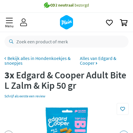
naar
Gratis
bezorging vanaf 35,- *
oofdinhoud
zoeken
Bestelling uiterlijk
zaterdag
in huis *
0
Menu
Gratis
retourneren
8,8/10
Goed
CO2 neutraal
bezorgd
Hondenkoekjes &
Alles van Edgard &
snoepjes
Cooper
Betaal met Klarna
3x
Edgard & Cooper Adult Bite
L Zalm & Kip 50 gr
Schrijf als eerste een review