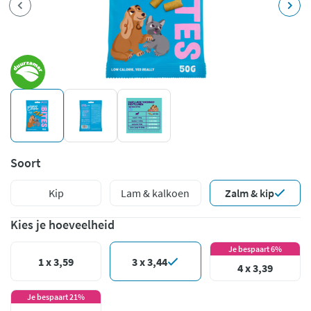
Soort
Kip
Lam & kalkoen
Zalm & kip
Kies je hoeveelheid
Je bespaart 6%
1 x 3,59
3 x 3,44
4 x 3,39
Je bespaart 21%