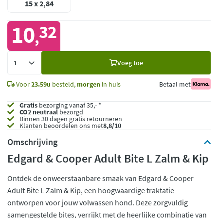
15 x 2,84
10
32
,
Voeg
Voeg toe
toe
Voor
23.59u
besteld,
morgen
in huis
Betaal met
Gratis
bezorging vanaf 35,- *
CO2 neutraal
bezorgd
Binnen 30 dagen gratis retourneren
Klanten beoordelen ons met
8,8/10
Omschrijving
Edgard & Cooper Adult Bite L Zalm & Kip
Ontdek de onweerstaanbare smaak van Edgard & Cooper
Adult Bite L Zalm & Kip, een hoogwaardige traktatie
ontworpen voor jouw volwassen hond. Deze zorgvuldig
samengestelde bites, verrijkt met de heerlijke combinatie van