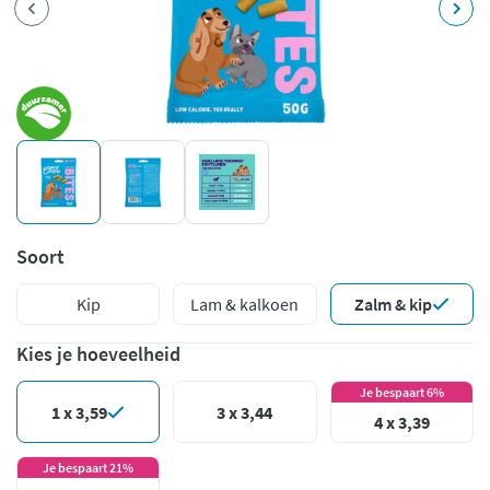
Soort
Kip
Lam & kalkoen
Zalm & kip
Kies je hoeveelheid
Je bespaart 6%
1 x 3,59
3 x 3,44
4 x 3,39
Je bespaart 21%