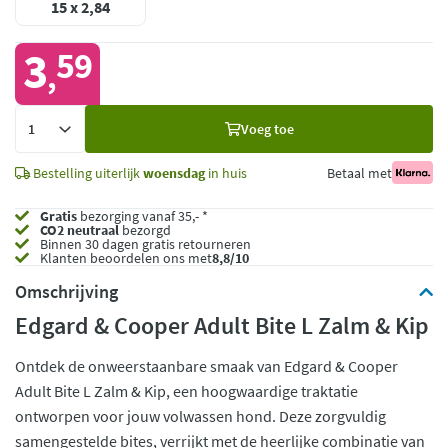
15 x 2,84
3
59
,
Voeg
Voeg toe
toe
Bestelling uiterlijk
woensdag
in huis
Betaal met
Gratis
bezorging vanaf 35,- *
CO2 neutraal
bezorgd
Binnen 30 dagen gratis retourneren
Klanten beoordelen ons met
8,8/10
Omschrijving
Edgard & Cooper Adult Bite L Zalm & Kip
Ontdek de onweerstaanbare smaak van Edgard & Cooper
Adult Bite L Zalm & Kip, een hoogwaardige traktatie
ontworpen voor jouw volwassen hond. Deze zorgvuldig
samengestelde bites, verrijkt met de heerlijke combinatie van