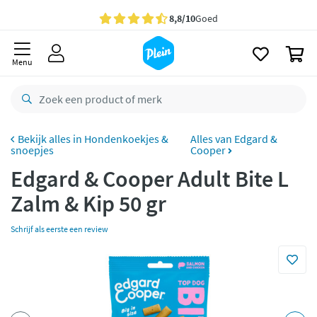
naar
oofdinhoud
Gratis
bezorging vanaf 35,- *
zoeken
0
Bestelling uiterlijk
woensdag
in huis *
Menu
Gratis
retourneren
8,8/10
Goed
CO2 neutraal
bezorgd
Hondenkoekjes &
Alles van Edgard &
snoepjes
Cooper
Betaal met Klarna
Edgard & Cooper Adult Bite L
Zalm & Kip 50 gr
Schrijf als eerste een review