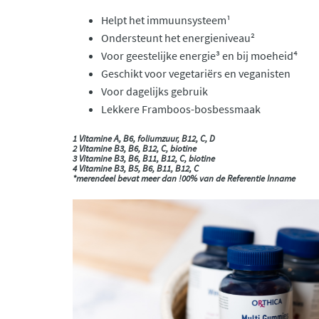
Helpt het immuunsysteem¹
Ondersteunt het energieniveau²
Voor geestelijke energie³ en bij moeheid⁴
Geschikt voor vegetariërs en veganisten
Voor dagelijks gebruik
Lekkere Framboos-bosbessmaak
1 Vitamine A, B6, foliumzuur, B12, C, D
2 Vitamine B3, B6, B12, C, biotine
3 Vitamine B3, B6, B11, B12, C, biotine
4 Vitamine B3, B5, B6, B11, B12, C
*merendeel bevat meer dan !00% van de Referentie Inname