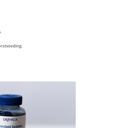
s
orstvoeding.