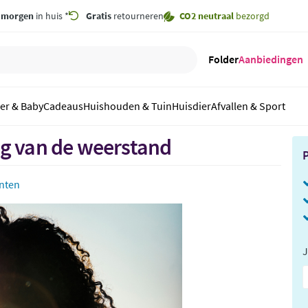
,
morgen
in huis *
Gratis
retourneren
CO2 neutraal
bezorgd
Folder
Aanbiedingen
er & Baby
Cadeaus
Huishouden & Tuin
Huisdier
Afvallen & Sport
g van de weerstand
P
nten
J