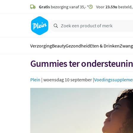
naar
hoofdinhoud
Gratis
bezorging vanaf 35,- *
Voor
23.59u
besteld
zoeken
Verzorging
Beauty
Gezondheid
Eten & Drinken
Zwang
Gummies ter ondersteunin
Plein
| woensdag 10 september |
Voedingssuppleme