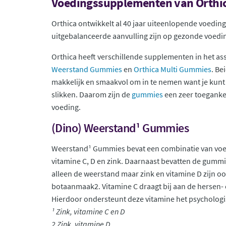
Voedingssupplementen van Orthi
Orthica ontwikkelt al 40 jaar uiteenlopende voedin
uitgebalanceerde aanvulling zijn op gezonde voedin
Orthica heeft verschillende supplementen in het 
Weerstand Gummies
en
Orthica Multi Gummies
. Be
makkelijk en smaakvol om in te nemen want je kunt e
slikken. Daarom zijn de
gummies
een zeer toeganke
voeding.
(Dino) Weerstand¹ Gummies
Weerstand¹ Gummies bevat een combinatie van voe
vitamine C, D en zink. Daarnaast bevatten de gumm
alleen de weerstand maar zink en vitamine D zijn oo
botaanmaak2. Vitamine C draagt bij aan de hersen- e
Hierdoor ondersteunt deze vitamine het psychologi
¹ Zink, vitamine C en D
2 Zink, vitamine D