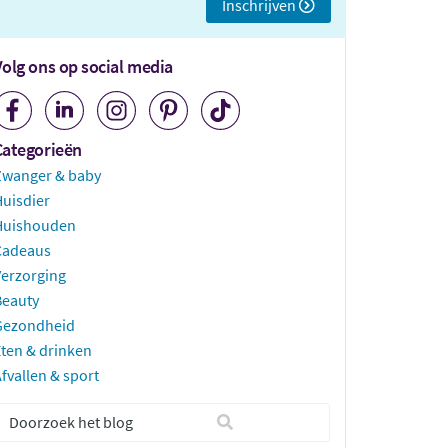
Inschrijven
Volg ons op social media
Categorieën
Zwanger & baby
uisdier
Huishouden
Cadeaus
erzorging
Beauty
Gezondheid
ten & drinken
fvallen & sport