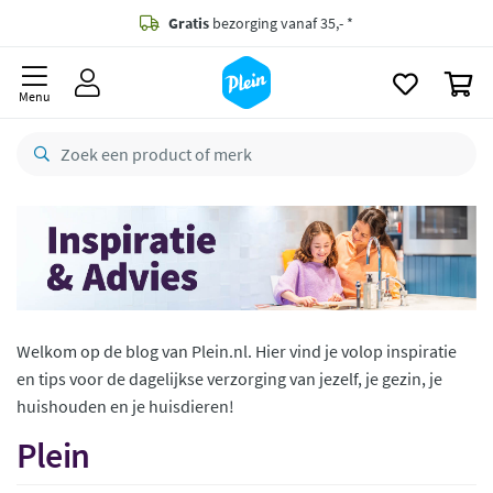
naar
oofdinhoud
Gratis
bezorging vanaf 35,- *
zoeken
0
Bestelling uiterlijk
zaterdag
in huis *
Menu
Gratis
retourneren
8,8/10
Goed
CO2 neutraal
bezorgd
Betaal met Klarna
Welkom op de blog van Plein.nl. Hier vind je volop inspiratie
en tips voor de dagelijkse verzorging van jezelf, je gezin, je
huishouden en je huisdieren!
Plein