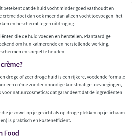
it betekent dat de huid vocht minder goed vasthoudt en
e crème doet dan ook meer dan alleen vocht toevoegen: het
ekken en beschermt tegen uitdroging.
iënten die de huid voeden en herstellen. Plantaardige
an bekend om hun kalmerende en herstellende werking.
beschermen en soepel te houden.
n crème?
 een droge of zeer droge huid is een rijkere, voedende formule
r voor een crème zonder onnodige kunstmatige toevoegingen,
k voor natuurcosmetica: dat garandeert dat de ingrediënten
die je zowel op je gezicht als op droge plekken op je lichaam
n) is praktisch en kostenefficiënt.
in Food