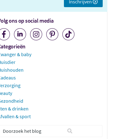
Inschrijven
Volg ons op social media
Categorieën
Zwanger & baby
uisdier
Huishouden
Cadeaus
erzorging
Beauty
Gezondheid
ten & drinken
fvallen & sport