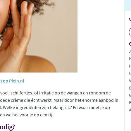
H
V
 op Plein.nl
evoel, schilfertjes, of irritatie op de wangen en rondom de
n goede crème die écht werkt. Maar door het enorme aanbod in
E
. Welke ingrediënten zijn belangrijk? En waar moet je op
A
en we het voor je op een rij.
nodig?