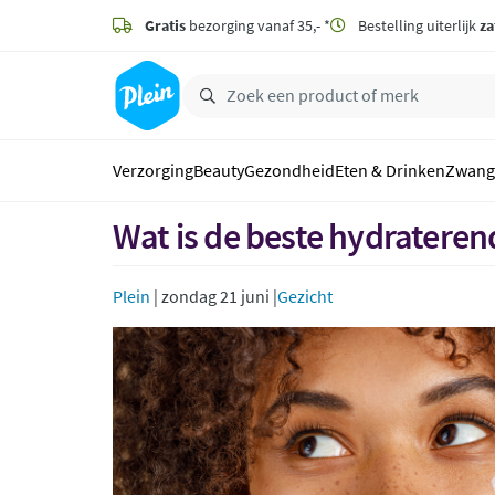
naar
hoofdinhoud
Gratis
bezorging vanaf 35,- *
Bestelling uiterlijk
za
zoeken
Verzorging
Beauty
Gezondheid
Eten & Drinken
Zwang
Wat is de beste hydratere
Plein
| zondag 21 juni |
Gezicht