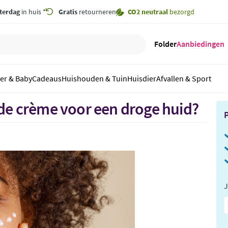
terdag
in huis *
Gratis
retourneren
CO2 neutraal
bezorgd
Folder
Aanbiedingen
er & Baby
Cadeaus
Huishouden & Tuin
Huisdier
Afvallen & Sport
nde crème voor een droge huid?
P
J