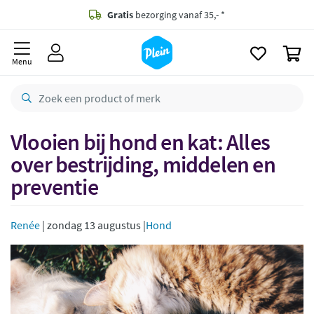
naar
oofdinhoud
Gratis
bezorging vanaf 35,- *
zoeken
0
Voor
23.59u
besteld,
morgen
in huis *
Menu
Gratis
retourneren
8,8/10
Goed
CO2 neutraal
bezorgd
Vlooien bij hond en kat: Alles
over bestrijding, middelen en
Betaal met Klarna
preventie
Renée
| zondag 13 augustus |
Hond