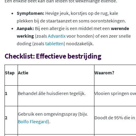
Eén enkele beet kan dan leiden tot wekenlange ellende.
Symptomen:
Hevige jeuk, korstjes op de rug, kale
plekken bij de staartaanzet en soms oorontstekingen.
Aanpak:
Bij een allergie is een middel met een
werende
werking
(zoals
Advantix
voor honden) of een zeer snelle
doding (zoals
tabletten
) noodzakelijk.
Checklist: Effectieve bestrijding
Stap
Actie
Waarom?
1
Behandel álle huisdieren tegelijk.
Vlooien springen ove
Gebruik een omgevingsspray (bijv.
2
Doodt de 95% die in j
Bolfo Fleegard
).