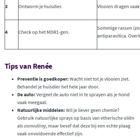
3
Ontworm je huisdier.
Vlooien dragen vaak 
Sommige rassen (zoal
4
Check op het MDR1-gen.
antiparasitica. Overle
Tips van Renée
Preventie is goedkoper:
Wacht niet tot je vlooien ziet.
Behandel je huisdier het hele jaar door.
De auto:
Vergeet de auto niet in te sprayen als je hond
vaak meegaat.
Natuurlijke middelen:
Wil je liever geen chemie?
Gebruik natuurlijke sprays op basis van etherische oliën
als
aanvulling
, maar besef dat deze bij een echte plaag
vaak onvoldoende effectief zijn.