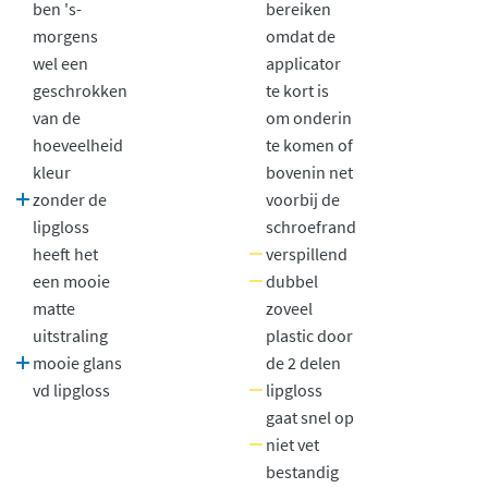
ben 's-
bereiken
morgens
omdat de
wel een
applicator
geschrokken
te kort is
van de
om onderin
hoeveelheid
te komen of
kleur
bovenin net
zonder de
voorbij de
lipgloss
schroefrand
heeft het
verspillend
een mooie
dubbel
matte
zoveel
uitstraling
plastic door
mooie glans
de 2 delen
vd lipgloss
lipgloss
gaat snel op
niet vet
bestandig