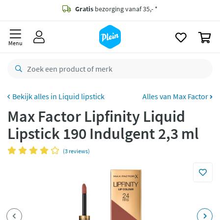
naar
oofdinhoud
Gratis
bezorging vanaf 35,- *
zoeken
0
Voor
23.59u
besteld,
morgen
in huis *
Menu
Gratis
retourneren
8,8/10
Goed
CO2 neutraal
bezorgd
Liquid lipstick
Alles van Max Factor
Max Factor Lipfinity Liquid
Betaal met Klarna
Lipstick 190 Indulgent 2,3 ml
(3 reviews)