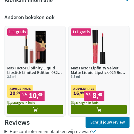
Fabrikant informatie
Anderen bekeken ook
1+1 gratis
1+1 gratis
Max Factor Lipfinity Liquid
Max Factor Lipfinity Velvet
Lipstick Limited Edition 082
Matte Liquid Lipstick 025 Red
Stardust
2,3 ml
Luxury
3,5 ml
ADVIESPRIJS
ADVIESPRIJS
20
16
99
10
99
8
,
49
,
49
V.A.
V.A.
,
,
Morgen in huis
Morgen in huis
Reviews
Schrijf jouw review
Hoe controleren en plaatsen wij reviews?