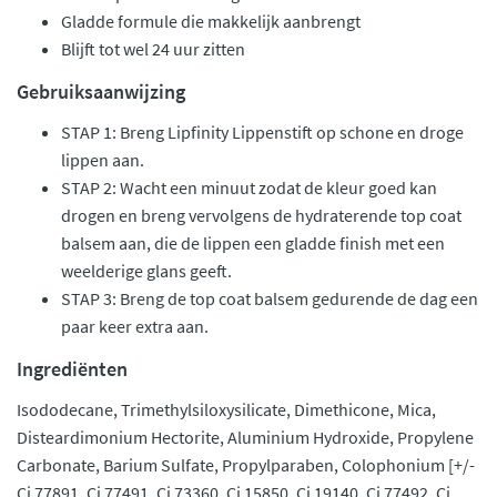
Gladde formule die makkelijk aanbrengt
Blijft tot wel 24 uur zitten
Gebruiksaanwijzing
STAP 1: Breng Lipfinity Lippenstift op schone en droge
lippen aan.
STAP 2: Wacht een minuut zodat de kleur goed kan
drogen en breng vervolgens de hydraterende top coat
balsem aan, die de lippen een gladde finish met een
weelderige glans geeft.
STAP 3: Breng de top coat balsem gedurende de dag een
paar keer extra aan.
Ingrediënten
Isododecane, Trimethylsiloxysilicate, Dimethicone, Mica,
Disteardimonium Hectorite, Aluminium Hydroxide, Propylene
Carbonate, Barium Sulfate, Propylparaben, Colophonium [+/-
Ci 77891, Ci 77491, Ci 73360, Ci 15850, Ci 19140, Ci 77492, Ci