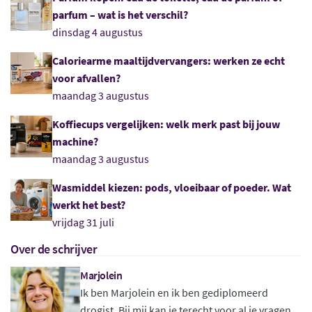
parfum – wat is het verschil?
dinsdag 4 augustus
Caloriearme maaltijdvervangers: werken ze echt
voor afvallen?
maandag 3 augustus
Koffiecups vergelijken: welk merk past bij jouw
machine?
maandag 3 augustus
Wasmiddel kiezen: pods, vloeibaar of poeder. Wat
werkt het best?
vrijdag 31 juli
Over de schrijver
Marjolein
Ik ben Marjolein en ik ben gediplomeerd
drogist. Bij mij kan je terecht voor al je vragen