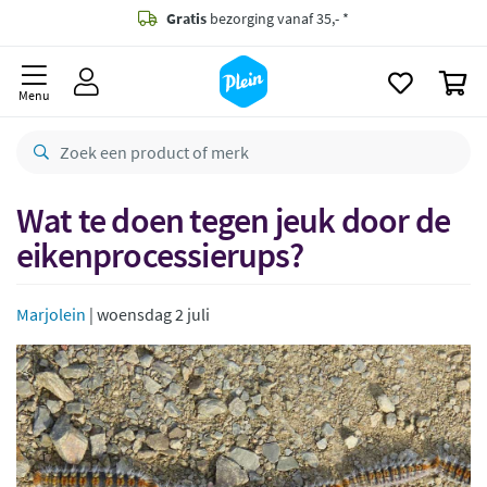
naar
oofdinhoud
Gratis
bezorging vanaf 35,- *
zoeken
0
Bestelling uiterlijk
zaterdag
in huis *
Menu
Gratis
retourneren
8,8/10
Goed
CO2 neutraal
bezorgd
Wat te doen tegen jeuk door de
eikenprocessierups?
Betaal met Klarna
Marjolein
| woensdag 2 juli