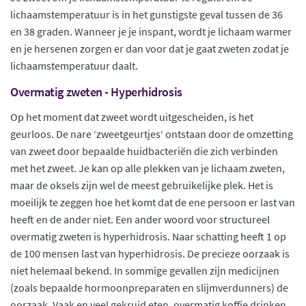
lichaamstemperatuur is in het gunstigste geval tussen de 36
en 38 graden. Wanneer je je inspant, wordt je lichaam warmer
en je hersenen zorgen er dan voor dat je gaat zweten zodat je
lichaamstemperatuur daalt.
Overmatig zweten - Hyperhidrosis
Op het moment dat zweet wordt uitgescheiden, is het
geurloos. De nare ‘zweetgeurtjes‘ ontstaan door de omzetting
van zweet door bepaalde huidbacteriën die zich verbinden
met het zweet. Je kan op alle plekken van je lichaam zweten,
maar de oksels zijn wel de meest gebruikelijke plek. Het is
moeilijk te zeggen hoe het komt dat de ene persoon er last van
heeft en de ander niet. Een ander woord voor structureel
overmatig zweten is hyperhidrosis. Naar schatting heeft 1 op
de 100 mensen last van hyperhidrosis. De precieze oorzaak is
niet helemaal bekend. In sommige gevallen zijn medicijnen
(zoals bepaalde hormoonpreparaten en slijmverdunners) de
oorzaak. Vaak en veel gekruid eten, overmatig koffie drinken