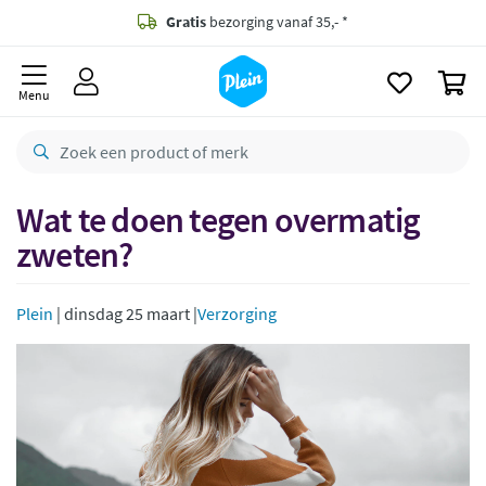
naar
oofdinhoud
Gratis
bezorging vanaf 35,- *
zoeken
0
Voor
23.59u
besteld,
morgen
in huis *
Menu
Gratis
retourneren
8,8/10
Goed
CO2 neutraal
bezorgd
Wat te doen tegen overmatig
zweten?
Betaal met Klarna
Plein
| dinsdag 25 maart |
Verzorging