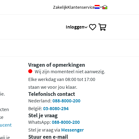
Zakelijk
Klantenservice
0
Inloggen
Vragen of opmerkingen
Wij zijn momenteel niet aanwezig.
Elke werkdag van 08:00 tot 17:00
staan we voor jou klaar.
Telefonisch contact
ie.
Nederland:
088-8000-200
België:
03-8080-294
ucten
Stel je vraag
ke
WhatsApp:
088-8000-200
ducent
Stel je vraag via
Messenger
Stuur een e-mail
ij je