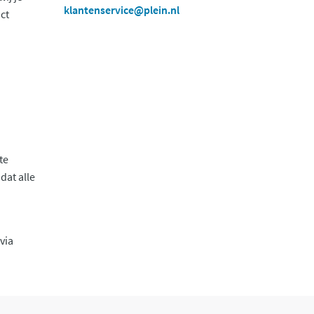
klantenservice@plein.nl
ct
te
dat alle
via