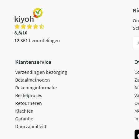
Ni
On
Sch
8,8/10
12.861 beoordelingen
Klantenservice
O
Verzending en bezorging
C
Betaalmethoden
Za
Rekeninginformatie
Af
Bestelproces
Va
Retourneren
O
Klachten
M
Garantie
In
Duurzaamheid