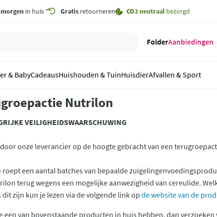
,
morgen
in huis *
Gratis
retourneren
CO2 neutraal
bezorgd
Folder
Aanbiedingen
er & Baby
Cadeaus
Huishouden & Tuin
Huisdier
Afvallen & Sport
groepactie Nutrilon
GRIJKE VEILIGHEIDSWAARSCHUWING
n door onze leverancier op de hoogte gebracht van een terugroepact
roept een aantal batches van bepaalde zuigelingenvoedingsprod
rilon terug wegens een mogelijke aanwezigheid van cereulide. Wel
 dit zijn kun je lezen via de volgende link op
de website van de pro
e een van bovenstaande producten in huis hebben, dan verzoeken w