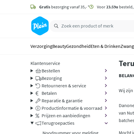
naar
hoofdinhoud
Gratis
bezorging vanaf 35,- *
Voor
23.59u
besteld
zoeken
Verzorging
Beauty
Gezondheid
Eten & Drinken
Zwang
Teru
Klantenservice
Bestellen
BELAN
Bezorging
Retourneren & service
Wij zij
Betalen
Reparatie & garantie
Danone 
Productinformatie & voorraad
van Nut
Prijzen en aanbiedingen
batches
Terugroepacties
Mocht j
Noodnummer voor melding