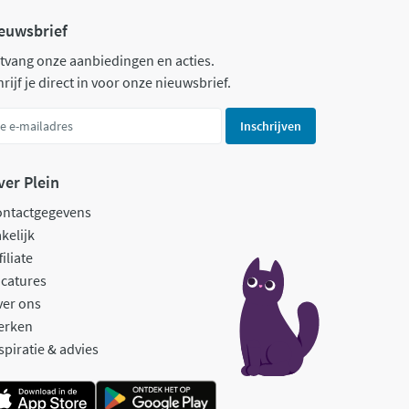
euwsbrief
tvang onze aanbiedingen en acties.
rijf je direct in voor onze nieuwsbrief.
Inschrijven
ver Plein
ontactgegevens
kelijk
filiate
catures
ver ons
erken
spiratie & advies