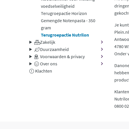
dringen
voedselveiligheid
gekocht
Terugroepactie Horizon
Gemengde Notenpasta - 350
Je kunt
gram
Plein.n
Terugroepactie Nutrilon
Antwo
Zakelijk
4780 W
Duurzaamheid
Onder v
Voorwaarden & privacy
Over ons
Danone 
Klachten
hebben 
product
Klanten
Nutrilo
0800 02